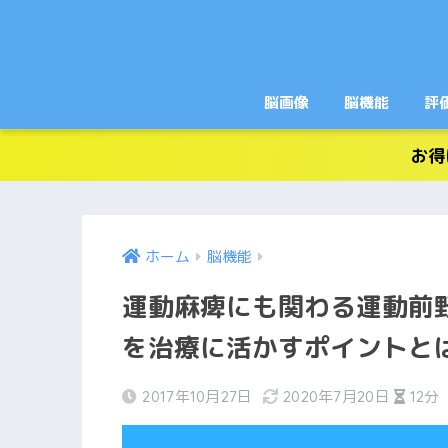
脳画像
脳機能
評
お得
ホーム
脳機能
運動麻痺にも関わる運動前
を治療に活かすポイントと
2017年10月27日
2020年7月20日
12分