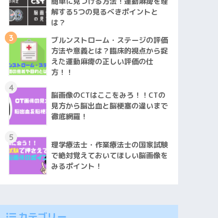
簡単に見つける方法！運動麻痺を理
解する5つの見るべきポイントと
は？
3
ブルンストローム・ステージの評価
方法や意義とは？臨床的視点から捉
えた運動麻痺の正しい評価の仕
方！！
4
脳画像のCTはここをみろ！！CTの
見方から脳出血と脳梗塞の違いまで
徹底網羅！
5
理学療法士・作業療法士の国家試験
で絶対覚えておいてほしい脳画像を
みるポイント！
カテゴリー