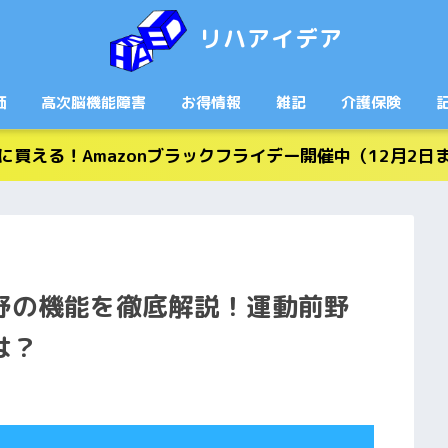
リハアイデア
価
高次脳機能障害
お得情報
雑記
介護保険
に買える！Amazonブラックフライデー開催中（12月2日
野の機能を徹底解説！運動前野
は？