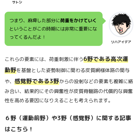
サトシ
つまり、麻痺した部分に
荷重をかけていく
ということがこの時期には非常に重要にな
ってくるんだよ！
リハアイデア
6野である高次運
これらの要素には、荷重刺激に伴う
動野
を基盤とした姿勢制御に関わる皮質網様体路の関与
感覚野である3野
や、
からの投射などの要素も複雑に絡
み合い、結果的にその興奮性が皮質脊髄路の代償的な興奮
性を高める要因になりえることも考えられます。
６野（運動前野）や3野（感覚野）に関する記事
はこちら！