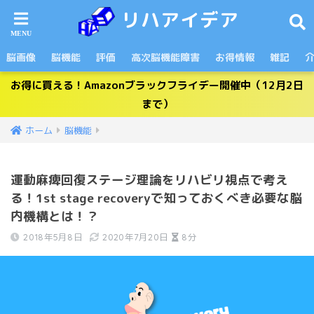
リハアイデア
脳画像
脳機能
評価
高次脳機能障害
お得情報
雑記
お得に買える！Amazonブラックフライデー開催中（12月2日
まで）
ホーム
脳機能
運動麻痺回復ステージ理論をリハビリ視点で考え
る！1st stage recoveryで知っておくべき必要な脳
内機構とは！？
2018年5月8日
2020年7月20日
8分