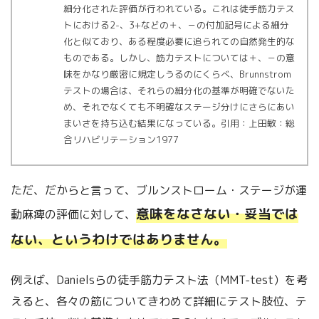
細分化された評価が行われている。これは徒手筋力テス
トにおける2-、3+などの＋、－の付加記号による細分
化と似ており、ある程度必要に追られての自然発生的な
ものである。しかし、筋力テストについては＋、－の意
味をかなり厳密に規定しうるのにくらべ、Brunnstrom
テストの場合は、それらの細分化の基準が明確でないた
め、それでなくても不明確なステージ分けにさらにあい
まいさを持ち込む結果になっている。引用：上田敏：総
合リハビリテーション1977
ただ、だからと言って、ブルンストローム・ステージが運
意味をなさない・妥当では
動麻痺の評価に対して、
ない、というわけではありません。
例えば、Danielsらの徒手筋力テスト法（MMT-test）を考
えると、各々の筋についてきわめて詳細にテスト肢位、テ