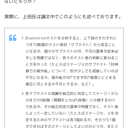
ないだろうか？
実際に、上田氏は論文中でこのようにも述べております。
Brunnstromテストを分析すると、上下肢のそれぞれに
つき10数個のテスト項目（サブテスト）から成ること
になるが、個々のサブテストの可、不可の基準が従来必
ずしも明確ではなく、各々のテスト者の判断に委ねるこ
とが多かった（たとえばステージⅤのサブテスト「肘伸
展での肩外転」について、肘が少しでも屈曲していれば
不可となるか、肩外転が90°できず80°程度にとどまる
場合に可とするか不可とするか、など）。
各サブテストの成績を総合的に判定してステージⅠから
Ⅵまでの6段階（間隔をとれば5段階）に分類するわけ
であるが、その総合判定の基準が明確でなく、テスト者
によって一定していない（たとえばステージⅣ、Ⅴを決
定するためのサブテストは各3個あるが、そのうち1個
ができればそのステージとしてよいのかどうか、またス