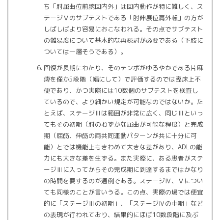
ち「肘屈曲位前腕回内外」は回内動作が特に難しく、ス
テージⅤのサブテストである「肘伸展位肩外転」の方が
しばしばより容易におこなわれる。その点でサブテスト
の難易度について基本的な再検討が必要である（下肢に
ついては一層そうである）。
回復が長期にわたり、そのテンポがゆるやかである片麻
痺を僅か5段階（幅にして）で評価するのでは臨床上不
便であり、かつ実際には10数個のサブテストを検査し
ているので、より細かい規定が可能なのではないか。た
とえば、ステージⅢは範囲が非常に広く、同じⅢといっ
てもその初期（肘のわずかな屈曲が可能な程度）と完成
期（屈筋、伸筋の両共同運動パターンが共に十分に可
能）とでは機能上もきわめて大きな差があり、ADLの能
力にも大きな差を生ずる。また実際に、ある患者がステ
ージⅢに入ってからその完成期に到達するまではかなり
の時間を要するのが通例である。ステージⅣ、Ⅴについ
ても同様のことが言いうる。この点、実際の場では便宜
的に「ステージⅢの初期」、「ステージⅣの中期」など
の表現が行われており、結果的にほぼ10数段階に及ぶ