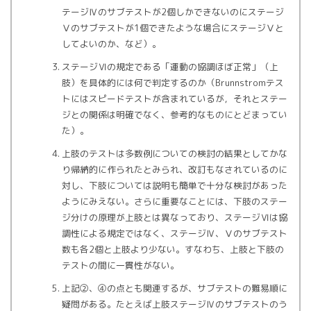
テージⅣのサブテストが2個しかできないのにステージ
Ⅴのサブテストが1個できたような場合にステージⅤと
してよいのか、など）。
ステージⅥの規定である「運動の協調ほぼ正常」（上
肢）を具体的には何で判定するのか（Brunnstromテス
トにはスピードテストが含まれているが，それとステー
ジとの関係は明確でなく、参考的なものにとどまってい
た）。
上肢のテストは多数例についての検討の結果としてかな
り帰納的に作られたとみられ、改訂もなされているのに
対し、下肢については説明も簡単で十分な検討があった
ようにみえない。さらに重要なことには、下肢のステー
ジ分けの原理が上肢とは異なっており、ステージⅥは協
調性による規定ではなく、ステージⅣ、Ⅴのサブテスト
数も各2個と上肢より少ない。すなわち、上肢と下肢の
テストの間に一貫性がない。
上記②、④の点とも関連するが、サブテストの難易順に
疑問がある。たとえば上肢ステージⅣのサブテストのう