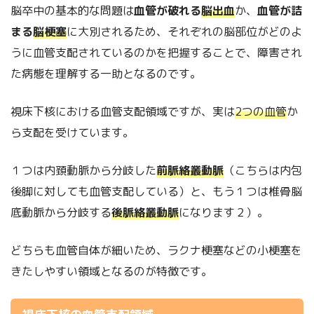
脳卒中の基本的な問題は
血管が破れる
脳出血
か、
血管が詰
まる
脳梗塞
に大別されるため、それぞれの脳部位がどのよ
うに血管支配されているのかを把握することで、障害され
た病態を理解する一助となるのです。
視床下核における血管支配領域ですが、実は
2つの血管
か
ら支配を受けています。
１つは内頚動脈から分岐した
前脈絡叢動脈
（こちらは内包
後脚に対しても血管支配している）と、もう１つは椎骨脳
底動脈から分岐する
後脈絡叢動脈
になります２）。
どちらも血管自体が細いため、ラクナ梗塞などの小梗塞を
きたしやすい領域となるのが特徴です。