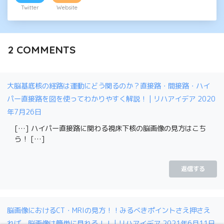
Twitter
Website
2
COMMENTS
大脳基底核の経路は運動にどう関るのか？直接路・間接路・ハイ
パー直接路を図を使ってわかりやすく解説！ | リハアイデア
2020
年7月26日
[…] ハイパー直接路に関わる視床下核の脳画像の見方はこち
ら！ […]
返信する
脳画像におけるCT・MRIの見方！！みるべきポイントさえ押さえ
れば、脳画像は簡単に見れる！！ | リハアイデア
2021年6月11日