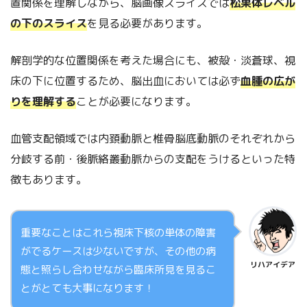
置関係を理解しながら、脳画像スライスでは
松果体レベル
の下のスライス
を見る必要があります。
解剖学的な位置関係を考えた場合にも、被殻・淡蒼球、視
床の下に位置するため、脳出血においては必ず
血腫の広が
りを理解する
ことが必要になります。
血管支配領域では内頚動脈と椎骨脳底動脈のそれぞれから
分岐する前・後脈絡叢動脈からの支配をうけるといった特
徴もあります。
重要なことはこれら視床下核の単体の障害
がでるケースは少ないですが、その他の病
リハアイデア
態と照らし合わせながら臨床所見を見るこ
とがとても大事になります！