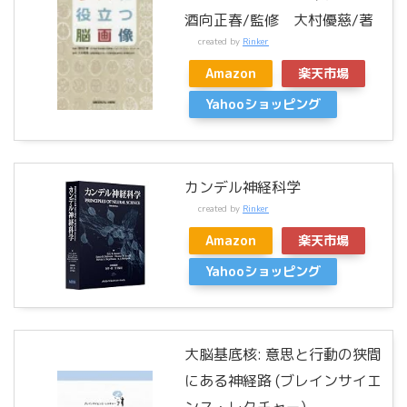
酒向正春/監修 大村優慈/著
created by
Rinker
Amazon
楽天市場
Yahooショッピング
カンデル神経科学
created by
Rinker
Amazon
楽天市場
Yahooショッピング
大脳基底核: 意思と行動の狭間
にある神経路 (ブレインサイエ
ンス・レクチャー)