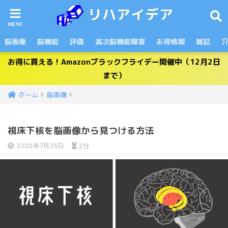
リハアイデア
脳画像
脳機能
評価
高次脳機能障害
お得情報
雑記
お得に買える！Amazonブラックフライデー開催中（12月2日
まで）
ホーム
脳画像
視床下核を脳画像から見つける方法
2020年7月25日
2分