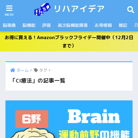
リハアイデア
脳画像
脳機能
評価
高次脳機能障害
お得情報
雑記
お得に買える！Amazonブラックフライデー開催中（12月2日
まで）
ホーム
タグ
「CI療法」の記事一覧