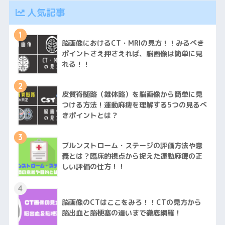
人気記事
1
脳画像におけるCT・MRIの見方！！みるべき
ポイントさえ押さえれば、脳画像は簡単に見
れる！！
2
皮質脊髄路（錐体路）を脳画像から簡単に見
つける方法！運動麻痺を理解する5つの見るべ
きポイントとは？
3
ブルンストローム・ステージの評価方法や意
義とは？臨床的視点から捉えた運動麻痺の正
しい評価の仕方！！
4
脳画像のCTはここをみろ！！CTの見方から
脳出血と脳梗塞の違いまで徹底網羅！