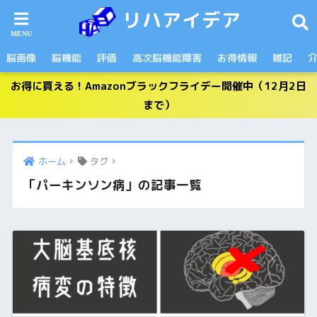
リハアイデア
脳画像
脳機能
評価
高次脳機能障害
お得情報
雑記
お得に買える！Amazonブラックフライデー開催中（12月2日
まで）
ホーム
タグ
「パーキンソン病」の記事一覧