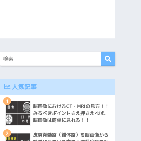
人気記事
1
脳画像におけるCT・MRIの見方！！
みるべきポイントさえ押さえれば、
脳画像は簡単に見れる！！
2
皮質脊髄路（錐体路）を脳画像から