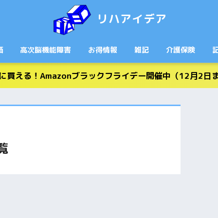
リハアイデア
価
高次脳機能障害
お得情報
雑記
介護保険
に買える！Amazonブラックフライデー開催中（12月2日
覧