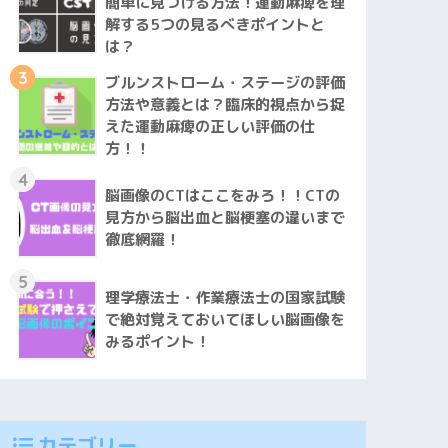
簡単に見つける方法！運動麻痺を理
解する5つの見るべきポイントと
は？
3
ブルンストローム・ステージの評価
方法や意義とは？臨床的視点から捉
えた運動麻痺の正しい評価の仕
方！！
4
脳画像のCTはここをみろ！！CTの
見方から脳出血と脳梗塞の違いまで
徹底網羅！
5
理学療法士・作業療法士の国家試験
で絶対覚えておいてほしい脳画像を
みるポイント！
カテゴリー