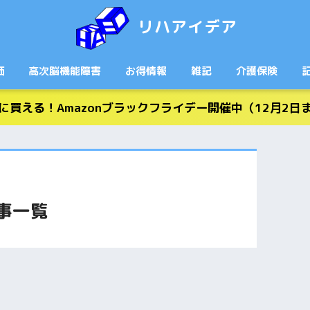
リハアイデア
価
高次脳機能障害
お得情報
雑記
介護保険
に買える！Amazonブラックフライデー開催中（12月2日
事一覧