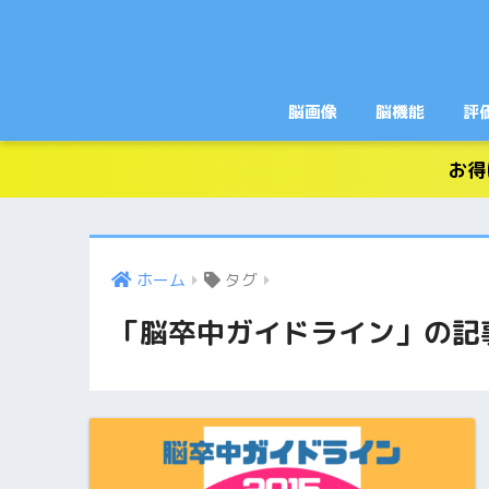
脳画像
脳機能
評
お得
ホーム
タグ
「脳卒中ガイドライン」の記