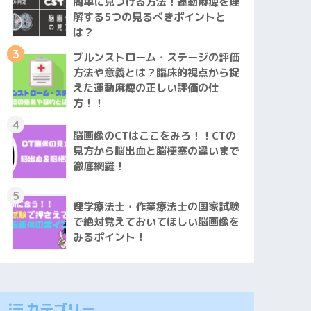
簡単に見つける方法！運動麻痺を理
解する5つの見るべきポイントと
は？
3
ブルンストローム・ステージの評価
方法や意義とは？臨床的視点から捉
えた運動麻痺の正しい評価の仕
方！！
4
脳画像のCTはここをみろ！！CTの
見方から脳出血と脳梗塞の違いまで
徹底網羅！
5
理学療法士・作業療法士の国家試験
で絶対覚えておいてほしい脳画像を
みるポイント！
カテゴリー