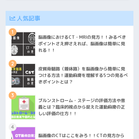
人気記事
1
脳画像におけるCT・MRIの見方！！みるべき
ポイントさえ押さえれば、脳画像は簡単に見
れる！！
2
皮質脊髄路（錐体路）を脳画像から簡単に見
つける方法！運動麻痺を理解する5つの見るべ
きポイントとは？
3
ブルンストローム・ステージの評価方法や意
義とは？臨床的視点から捉えた運動麻痺の正
しい評価の仕方！！
4
脳画像のCTはここをみろ！！CTの見方から