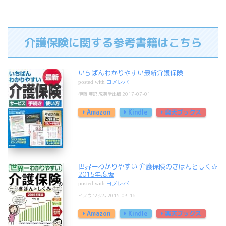
介護保険に関する参考書籍はこちら
いちばんわかりやすい最新介護保険
posted with
ヨメレバ
伊藤 亜記 成美堂出版 2017-07-01
Amazon
Kindle
楽天ブックス
世界一わかりやすい 介護保険のきほんとしくみ
2015年度版
posted with
ヨメレバ
イノウ ソシム 2015-03-16
Amazon
Kindle
楽天ブックス