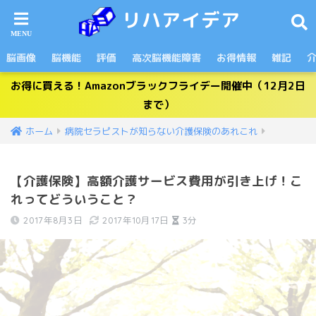
リハアイデア
脳画像
脳機能
評価
高次脳機能障害
お得情報
雑記
お得に買える！Amazonブラックフライデー開催中（12月2日
まで）
ホーム
病院セラピストが知らない介護保険のあれこれ
【介護保険】高額介護サービス費用が引き上げ！こ
れってどういうこと？
2017年8月3日
2017年10月17日
3分