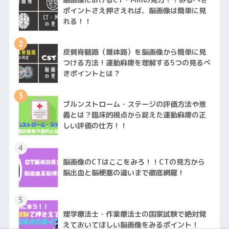
ポイントさえ押さえれば、脳画像は簡単に見
れる！！
2
皮質脊髄路（錐体路）を脳画像から簡単に見
つける方法！運動麻痺を理解する5つの見るべ
きポイントとは？
3
ブルンストローム・ステージの評価方法や意
義とは？臨床的視点から捉えた運動麻痺の正
しい評価の仕方！！
4
脳画像のCTはここをみろ！！CTの見方から
脳出血と脳梗塞の違いまで徹底網羅！
5
理学療法士・作業療法士の国家試験で絶対覚
えておいてほしい脳画像をみるポイント！