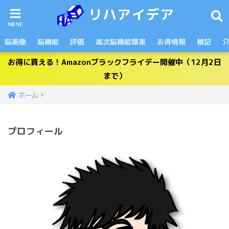
リハアイデア
脳画像
脳機能
評価
高次脳機能障害
お得情報
雑記
お得に買える！Amazonブラックフライデー開催中（12月2日
まで）
ホーム
プロフィール